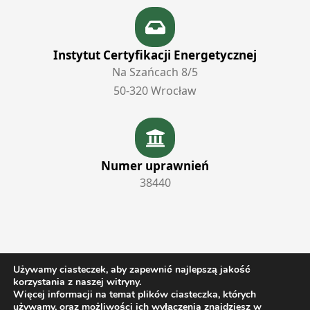
Instytut Certyfikacji Energetycznej
Na Szańcach 8/5
50‑320 Wrocław
Numer uprawnień
38440
Używamy ciasteczek, aby zapewnić najlepszą jakość
©
2024
Instytut Certyfikacji Energetycznej
. Wszelkie prawa
korzystania z naszej witryny.
zastrzeżone.
Więcej informacji na temat plików ciasteczka, których
używamy, oraz możliwości ich wyłączenia znajdziesz w