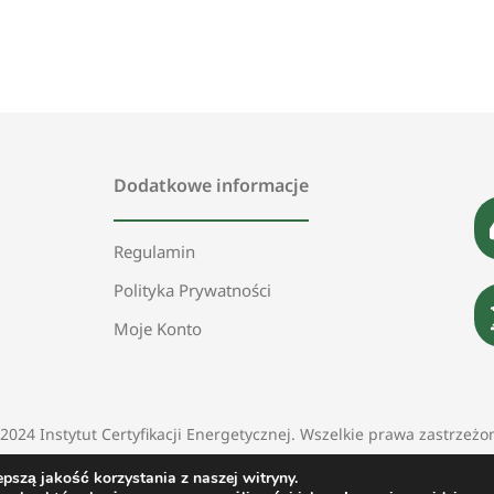
Dodatkowe informacje
Regulamin
Polityka Prywatności
Moje Konto
2024
Instytut Certyfikacji Energetycznej
. Wszelkie prawa zastrzeżo
Projekt
i
realizacja
:
Marcin Bober
pszą jakość korzystania z naszej witryny.
Pictures by
Freepik